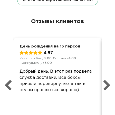
Отзывы клиентов
День рождения на 15 персон
8 м
4.67
Качество блюд
5.00
Доставка
4.00
Кач
Коммуникация
5.00
Ком
Добрый день. В этот раз подвела
Спа
служба доставки. Все боксы
пон
пришли перевернутые, а так в
ко
целом прошло все хорошо)
до
ур