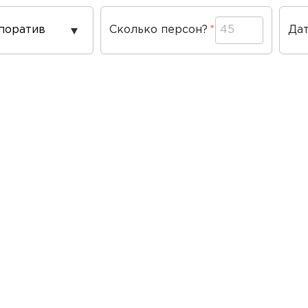
од
Сколько персон?
Да
ведения