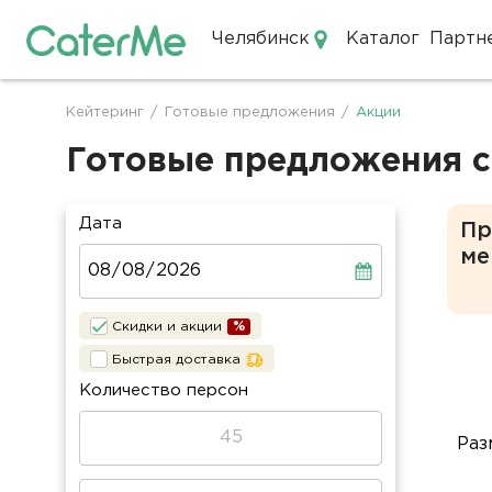
Челябинск
Каталог
Партн
Кейтеринг в Челябинске
Кейтеринг
/
Готовые предложения
/
Акции
Строка
навигации
Готовые предложения с
Дата
Пр
ме
Скидки и акции
Быстрая доставка
Количество персон
Раз