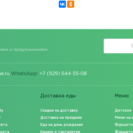
лами и предложениями
e.ru
WhatsApp:
+7 (929) 644-55-08
Доставка еды
Меню
бу
Скидки на доставку
Детское
т
Доставка на праздник
Меню на 
шета
Еда на день рождения
Фуршетн
шета
Канапе и тарталетки
Фуршетн