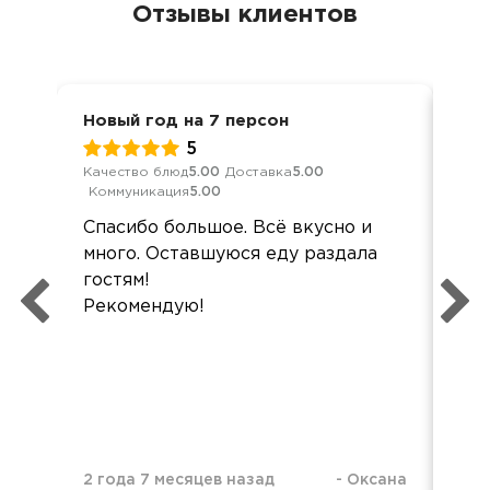
Отзывы клиентов
Новый год на 7 персон
Нов
5
Качество блюд
5.00
Доставка
5.00
Кач
Коммуникация
5.00
Ком
Спасибо большое. Всё вкусно и
За
много. Оставшуюся еду раздала
год
гостям!
съе
Рекомендую!
2 года 7 месяцев назад
-
Оксана
3 г