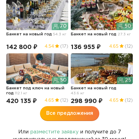
70
50
Банкет
на новый год
54.3 кг
Банкет
на новый год
27.3 кг
Б
3
142 800 ₽
136 955 ₽
9
4.54
(17)
4.65
(12)
50
25
Банкет под ключ
на новый
Банкет
на новый год
Б
год
112.1 кг
43.6 кг
420 135 ₽
298 990 ₽
4
4.65
(12)
4.65
(12)
Все предложения
Или
разместите заявку
и получите до 7