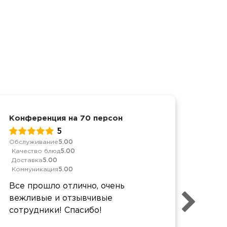
Конференция на 70 персон
Корп
5
Обслуживание
5.00
Качес
Качество блюд
5.00
Дост
Доставка
5.00
Комм
Коммуникация
5.00
Спас
Все прошло отлично, очень
было
вежливые и отзывчивые
упак
сотрудники! Спасибо!
Заку
сытн