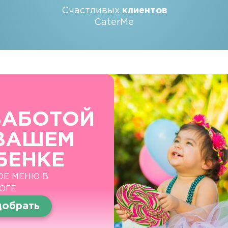
Счастливых
клиентов
CaterMe
ЗАБОТОЙ
ВАШЕМ
БЕНКЕ
ОЕ МЕНЮ В
ОГЕ
обрать