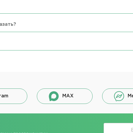
азать?
ram
MAX
M