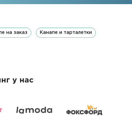
пе на заказ
Канапе и тарталетки
нг у нас