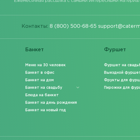
Ежемесячная рассылка с самыми интересными материа
Контакты:
8 (800) 500-68-65
support@caterm
Банкет
Фуршет
Меню на 30 человек
Фуршет на свадь
Банкет в офис
Выездной фурше
Банкет на дом
Фрукты для фур
Банкет на свадьбу
Пирожки для фур
Блюда на банкет
Банкет на день рождения
Банкет на новый год