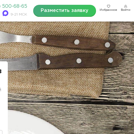
) 500-68-65
Разместить заявку
Избранное
Войти
9-21 МСК
в
й