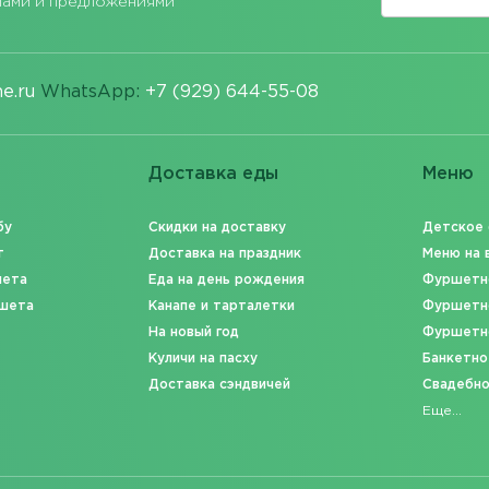
лами и предложениями
e.ru
WhatsApp:
+7 (929) 644-55-08
Доставка еды
Меню
бу
Скидки на доставку
Детское
т
Доставка на праздник
Меню на 
шета
Еда на день рождения
Фуршетн
шета
Канапе и тарталетки
Фуршетн
На новый год
Фуршетн
Куличи на пасху
Банкетно
Доставка сэндвичей
Свадебн
Еще...