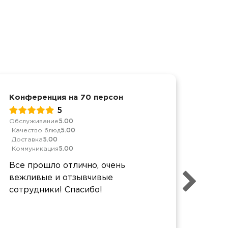
Конференция на 70 персон
Корп
5
Обслуживание
5.00
Качес
Качество блюд
5.00
Дост
Доставка
5.00
Комм
Коммуникация
5.00
Спас
Все прошло отлично, очень
было
вежливые и отзывчивые
упак
сотрудники! Спасибо!
Заку
сытн