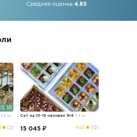
Средняя оценка
4.85
оли
10
"
3.8 кг
Сет на 10-15 человек №4
3.6 кг
15 045 ₽
1
(2)
4.65
(12)