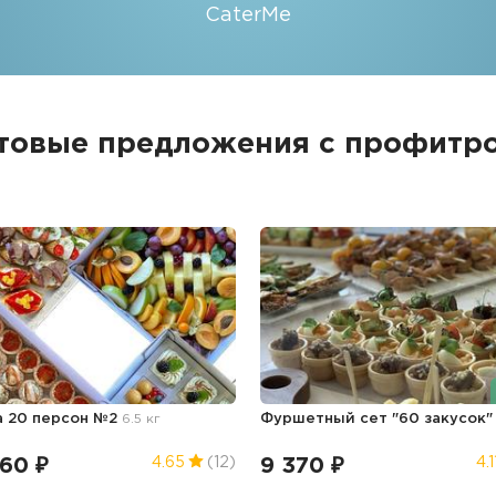
CaterMe
товые предложения с профитр
а 20 персон №2
6.5 кг
Фуршетный сет "60 закусок
360 ₽
9 370 ₽
4.65
(12)
4.1