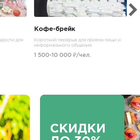
Кофе-брейк
адости для
Короткий перерыв для приема пищи и
неформального общения.
1 500-10 000 ₽/чел.
СКИДКИ