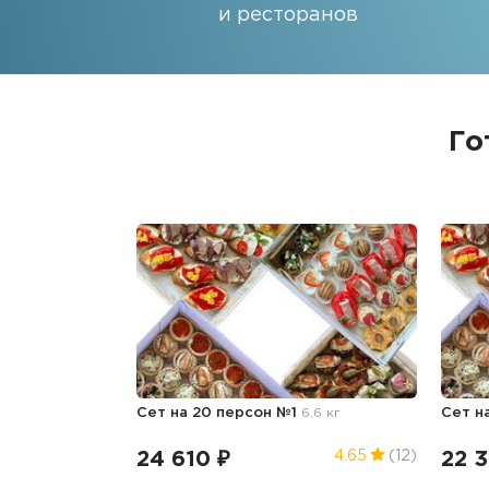
и ресторанов
Го
Сет на 20 персон №1
6.6 кг
Сет н
24 610 ₽
22 
4.65
(12)