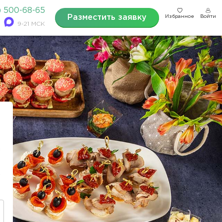
) 500-68-65
Разместить заявку
Избранное
Войти
9-21 МСК
?
а
.