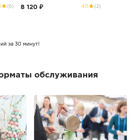
8 120 ₽
3
(6)
4.11
(2)
й за 30 минут!
орматы обслуживания
Б
Ме
пр
гр
1