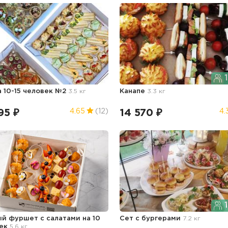
1
а 10-15 человек №2
3.5 кг
Канапе
3.3 кг
95 ₽
14 570 ₽
4.65
(12)
4.
1
й фуршет с салатами на 10
Сет с бургерами
7.2 кг
век
5.6 кг