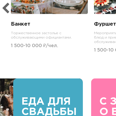
Банкет
Фуршет
Торжественное застолье с
Мероприят
обслуживающими официантами.
блюд и при
обслуживан
1 500-10 000 ₽/чел.
1 500-10
ЕДА ДЛЯ
С 
СВАДЬБЫ
О 