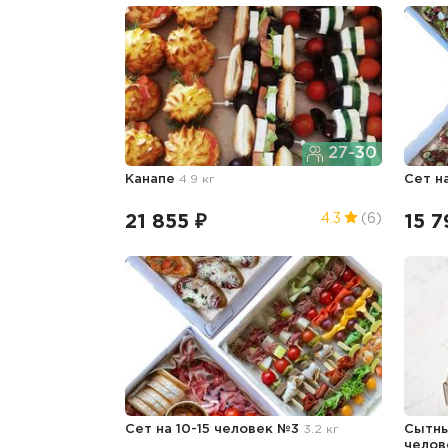
27-30
Канапе
4.9 кг
Сет н
21 855 ₽
15 7
4.3
(6)
Сет на 10-15 человек №3
3.2 кг
Сытны
чело