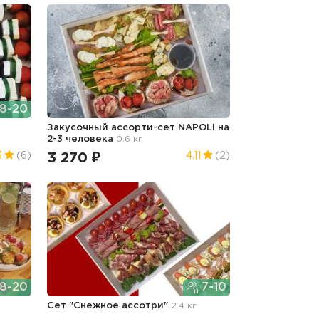
8-20
Закусочный ассорти-сет NAPOLI на
2-3 человека
0.6 кг
3 270 ₽
3
(6)
4.11
(2)
8-20
7-10
Сет "Снежное ассотри"
2.4 кг