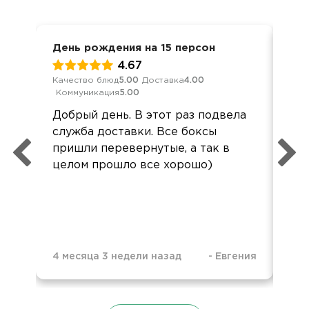
День рождения на 15 персон
8 м
4.67
Качество блюд
5.00
Доставка
4.00
Кач
Коммуникация
5.00
Ком
Добрый день. В этот раз подвела
Спа
служба доставки. Все боксы
пон
пришли перевернутые, а так в
ко
целом прошло все хорошо)
до
ур
4 месяца 3 недели назад
-
Евгения
5 м