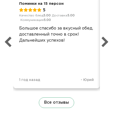
Поминки на 15 персон
Ден
5
Качество блюд
5.00
Доставка
5.00
Кач
Коммуникация
5.00
Ком
Большое спасибо за вкусный обед,
Доб
доставленный точно в срок!
слу
Дальнейших успехов!
при
це
1 год назад
-
Юрий
4 м
Все отзывы