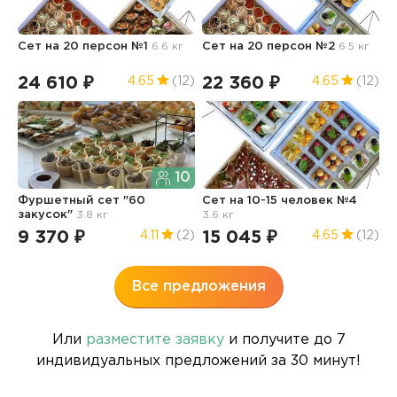
Сет на 20 персон №1
6.6 кг
Сет на 20 персон №2
6.5 кг
К
24 610 ₽
22 360 ₽
2
4.65
(12)
4.65
(12)
10
Фуршетный сет "60
Сет на 10-15 человек №4
К
закусок"
3.8 кг
3.6 кг
9 370 ₽
15 045 ₽
1
4.11
(2)
4.65
(12)
Все предложения
Или
разместите заявку
и получите до 7
индивидуальных предложений за 30 минут!