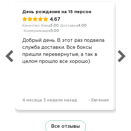
День рождения на 15 персон
8 м
4.67
Качество блюд
5.00
Доставка
4.00
Кач
Коммуникация
5.00
Ком
Добрый день. В этот раз подвела
Спа
служба доставки. Все боксы
пон
пришли перевернутые, а так в
ко
целом прошло все хорошо)
до
ур
4 месяца 3 недели назад
-
Евгения
5 м
Все отзывы