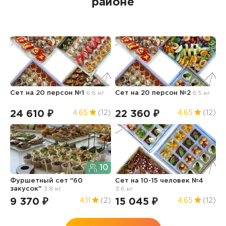
районе
Сет на 20 персон №1
6.6 кг
Сет на 20 персон №2
6.5 кг
К
24 610 ₽
22 360 ₽
2
4.65
(12)
4.65
(12)
10
Фуршетный сет "60
Сет на 10-15 человек №4
К
закусок"
3.8 кг
3.6 кг
9 370 ₽
15 045 ₽
1
4.11
(2)
4.65
(12)