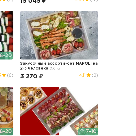
15 045 ₽
1
(2)
4.65
(12)
8-20
Закусочный ассорти-сет NAPOLI на
2-3 человека
0.6 кг
3 270 ₽
3
(6)
4.11
(2)
8-20
7-10