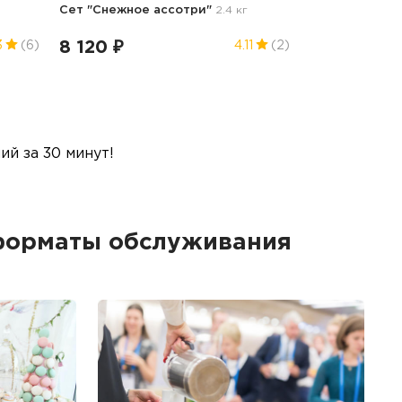
Сет "Снежное ассотри"
2.4 кг
8 120 ₽
3
(6)
4.11
(2)
й за 30 минут!
 форматы обслуживания
Б
Ме
пр
гр