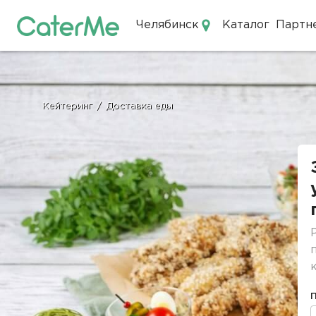
Челябинск
Каталог
Партн
Кейтеринг в Челябинске
Кейтеринг
/
Доставка еды
Строка
навигации