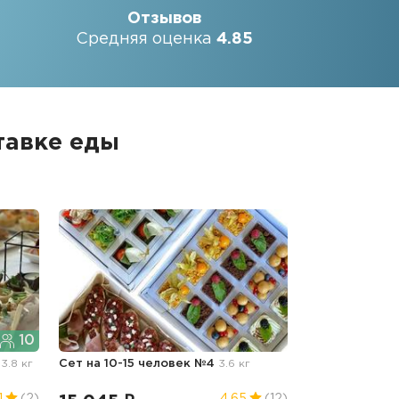
Отзывов
Средняя оценка
4.85
тавке еды
10
"
3.8 кг
Сет на 10-15 человек №4
3.6 кг