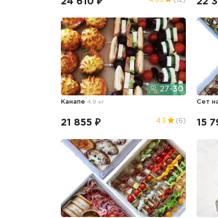
24 610 ₽
22 
4.65
(12)
27-30
Канапе
4.9 кг
Сет н
21 855 ₽
15 7
4.3
(6)