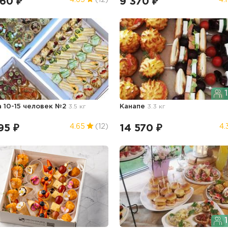
360 ₽
9 370 ₽
4.65
(12)
4.1
1
а 10-15 человек №2
3.5 кг
Канапе
3.3 кг
95 ₽
14 570 ₽
4.65
(12)
4.
1