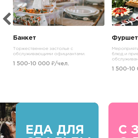
Банкет
Фуршет
Торжественное застолье с
Мероприят
обслуживающими официантами.
блюд и при
обслуживан
1 500-10 000 ₽/чел.
1 500-10
ЕДА ДЛЯ
С 