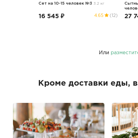
Сет на 10-15 человек №3
3.2 кг
Сытны
чело
16 545 ₽
27 7
4.65
(12)
Или
разместит
Кроме доставки еды, 