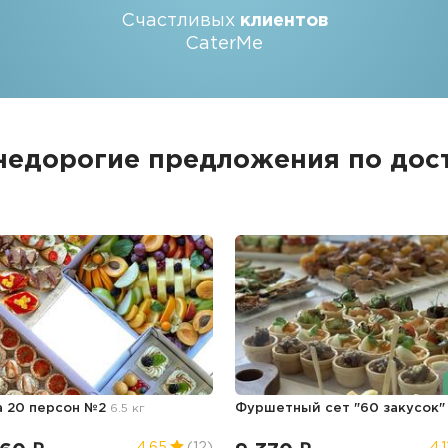
Счастливых
клиентов
CaterMe
недорогие предложения по дос
а 20 персон №2
6.5 кг
Фуршетный сет "60 закусок