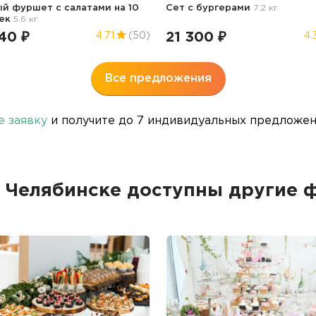
й фуршет с салатами на 10
Сет с бургерами
7.2 кг
век
5.6 кг
40 ₽
21 300 ₽
4.71
(50)
4.
Все предложения
е заявку
и получите до 7 индивидуальных предложени
в Челябинске доступны другие