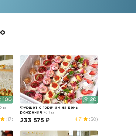
го
100
20
.0 кг
Фуршет с горячим
на день
рождения
76.1 кг
233 575 ₽
(17)
4.71
(50)