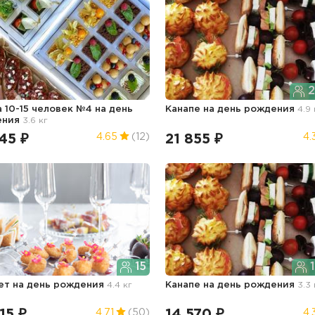
2
а 10-15 человек №4
на день
Канапе
на день рождения
4.9 
ения
3.6 кг
45 ₽
21 855 ₽
4.65
(12)
4.
15
1
ет
на день рождения
4.4 кг
Канапе
на день рождения
3.3 
15 ₽
14 570 ₽
4.71
(50)
4.