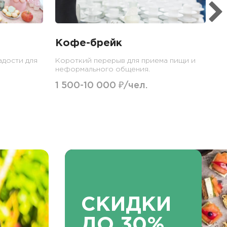
Кофе-брейк
адости для
Короткий перерыв для приема пищи и
неформального общения.
1 500-10 000 ₽/чел.
СКИДКИ
ДО 30%