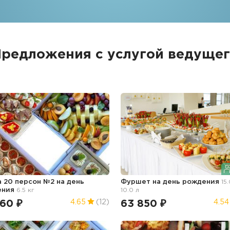
редложения с услугой ведуще
а 20 персон №2
на день
Фуршет
на день рождения
15
ения
6.5 кг
10.0 л
360 ₽
63 850 ₽
4.65
(12)
4.54