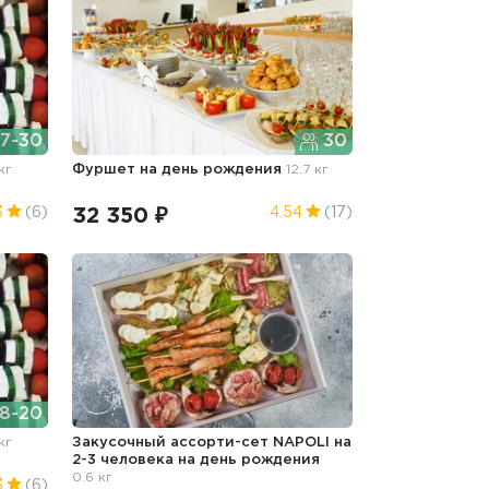
7-30
30
кг
Фуршет
на день рождения
12.7 кг
32 350 ₽
3
(6)
4.54
(17)
8-20
кг
Закусочный ассорти-сет NAPOLI на
2-3 человека
на день рождения
0.6 кг
3
(6)