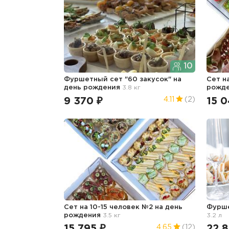
10
Фуршетный сет "60 закусок"
на
Сет н
день рождения
3.8 кг
рожд
9 370 ₽
15 0
4.11
(2)
Сет на 10-15 человек №2
на день
Фурш
рождения
3.5 кг
3.2 л
15 795 ₽
22 8
4.65
(12)