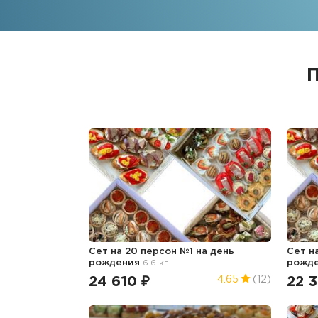
П
Сет на 20 персон №1
на день
Сет н
рождения
6.6 кг
рожд
24 610 ₽
22 
4.65
(12)