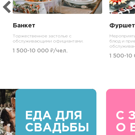
Банкет
Фуршет
Торжественное застолье с
Мероприят
обслуживающими официантами.
блюд и при
обслуживан
1 500-10 000 ₽/чел.
1 500-10
ЕДА ДЛЯ
С 
СВАДЬБЫ
О 