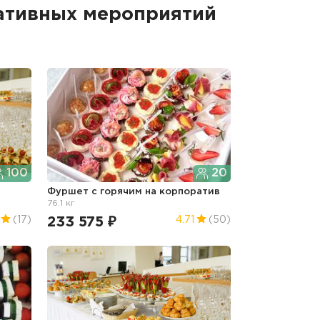
ативных мероприятий
100
20
Фуршет с горячим
на корпоратив
76.1 кг
233 575 ₽
(17)
4.71
(50)