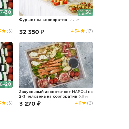
7-30
30
Фуршет
на корпоратив
12.7 кг
32 350 ₽
3
(6)
4.54
(17)
8-20
Закусочный ассорти-сет NAPOLI на
2-3 человека
на корпоратив
0.6 кг
3 270 ₽
3
(6)
4.11
(2)