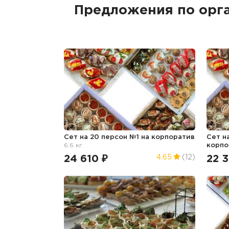
Предложения по орг
Сет на 20 персон №1
на корпоратив
Сет н
6.6 кг
корпо
24 610 ₽
22 
4.65
(12)