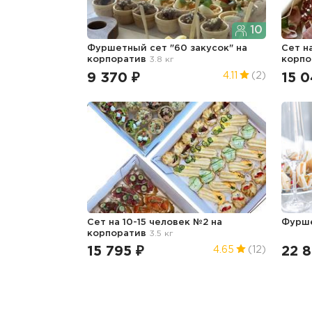
10
Фуршетный сет "60 закусок"
на
Сет н
корпоратив
3.8 кг
корпо
9 370 ₽
15 0
4.11
(2)
Сет на 10-15 человек №2
на
Фурш
корпоратив
3.5 кг
15 795 ₽
22 8
4.65
(12)