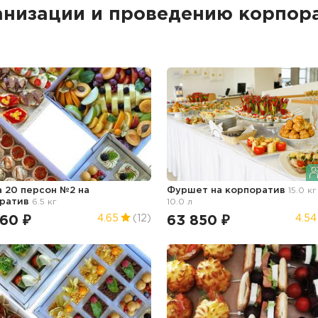
анизации и проведению корпор
а 20 персон №2
на
Фуршет
на корпоратив
15.0 кг
ратив
6.5 кг
10.0 л
360 ₽
63 850 ₽
4.65
(12)
4.54