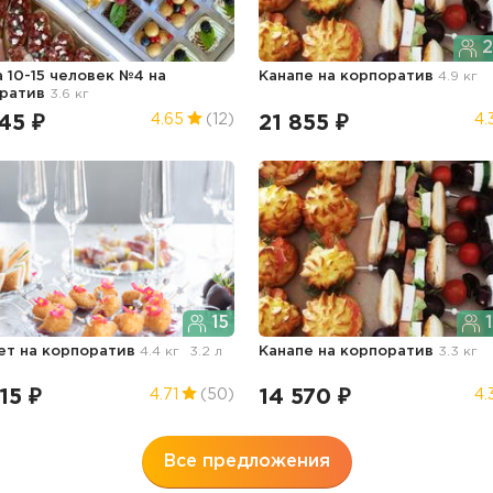
2
а 10-15 человек №4
на
Канапе
на корпоратив
4.9 кг
ратив
3.6 кг
45 ₽
21 855 ₽
4.65
(12)
4.
15
1
ет
на корпоратив
4.4 кг
3.2 л
Канапе
на корпоратив
3.3 кг
15 ₽
14 570 ₽
4.71
(50)
4.
Все предложения