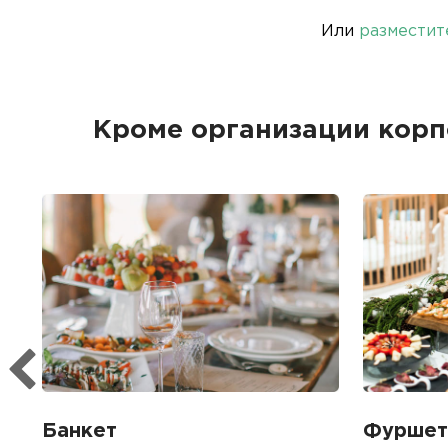
Или
разместит
Кроме организации кор
Банкет
Фуршет