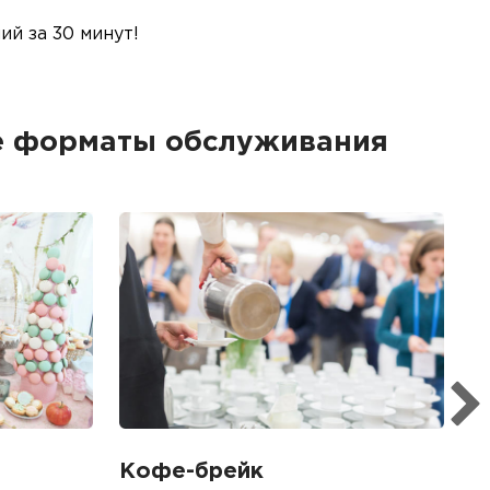
й за 30 минут!
е форматы обслуживания
Б
Ме
пр
гр
1
Кофе-брейк