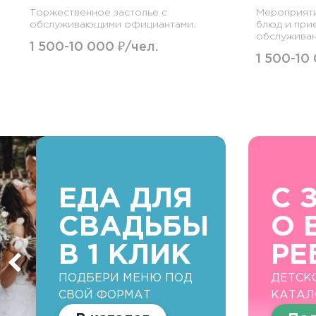
Торжественное застолье с
Мероприят
обслуживающими официантами.
блюд и при
обслуживан
1 500-10 000 ₽/чел.
1 500-10
ЕДА ДЛЯ
С 
СВАДЬБЫ
О 
В 1 КЛИК
РЕ
ПОДБЕРИ МЕНЮ ПОД
ДЕТСК
СВОЙ ФОРМАТ
КАТАЛ