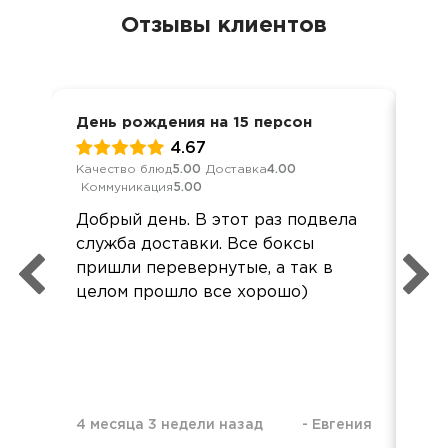
Отзывы клиентов
День рождения на 15 персон
8 м
4.67
Качество блюд
5.00
Доставка
4.00
Кач
Коммуникация
5.00
Ком
Добрый день. В этот раз подвела
Спа
служба доставки. Все боксы
пон
пришли перевернутые, а так в
ко
целом прошло все хорошо)
до
ур
4 месяца 3 недели назад
-
Евгения
5 м