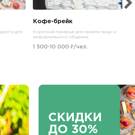
Кофе-брейк
адости для
Короткий перерыв для приема пищи и
неформального общения.
1 500-10 000 ₽/чел.
СКИДКИ
ДО 30%