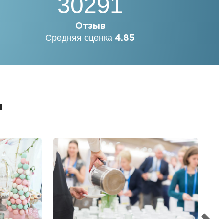
30291
Отзыв
Средняя оценка
4.85
я
Б
Ме
пр
гр
1