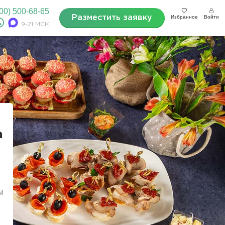
800) 500-68-65
Разместить заявку
Избранное
Войти
9-21 МСК
а
м