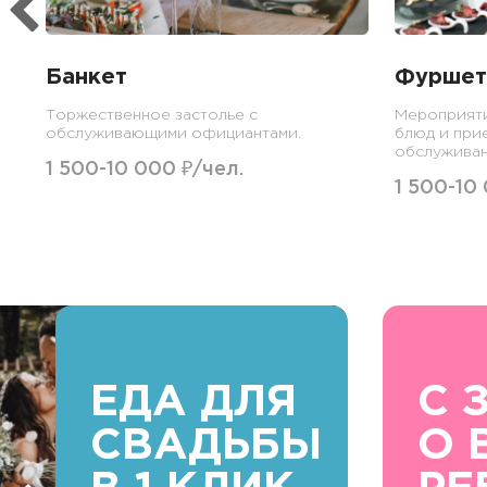
Банкет
Фуршет
Торжественное застолье с
Мероприят
обслуживающими официантами.
блюд и при
обслуживан
1 500-10 000 ₽/чел.
1 500-10
ЕДА ДЛЯ
С 
СВАДЬБЫ
О 