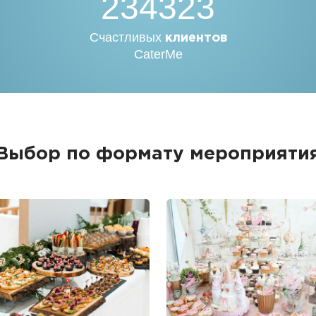
234323
Счастливых
клиентов
CaterMe
Выбор по формату мероприяти