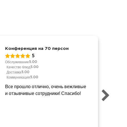
Конференция на 70 персон
Корп
5
Обслуживание
Качест
5.00
Качество блюд
Доста
5.00
Доставка
Комму
5.00
Коммуникация
5.00
Спаси
Все прошло отлично, очень вежливые
было 
и отзывчивые сотрудники! Спасибо!
упако
Закус
сытн