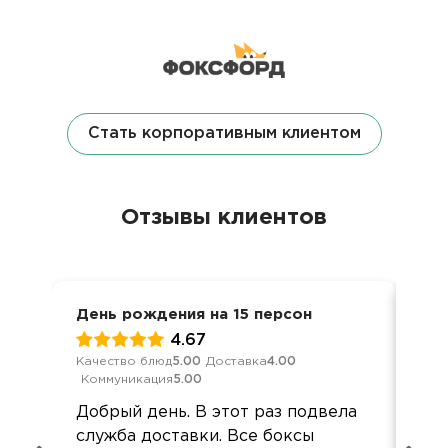
Стать корпоративным клиентом
Отзывы клиентов
День рождения на 15 персон
8 м
4.67
Качество блюд
5.00
Доставка
4.00
Кач
Коммуникация
5.00
Ком
Добрый день. В этот раз подвела
Спа
служба доставки. Все боксы
пон