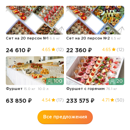
Сет на 20 персон №1
6.6 кг
Сет на 20 персон №2
6.5 кг
Ф
з
24 610 ₽
22 360 ₽
9
4.65
(12)
4.65
(12)
100
20
Фуршет
15.0 кг
10.0 л
Фуршет с горячим
76.1 кг
К
63 850 ₽
233 575 ₽
2
4.54
(17)
4.71
(50)
Все предложения