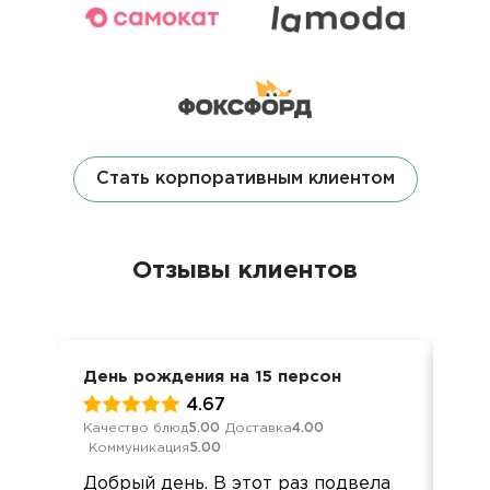
Стать корпоративным клиентом
Отзывы клиентов
День рождения на 15 персон
8 м
4.67
Качество блюд
5.00
Доставка
4.00
Кач
Коммуникация
5.00
Ком
Добрый день. В этот раз подвела
Спа