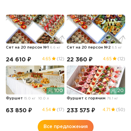
Сет на 20 персон №1
6.6 кг
Сет на 20 персон №2
6.5 кг
Ф
з
24 610 ₽
22 360 ₽
9
4.65
(12)
4.65
(12)
100
20
Фуршет
15.0 кг
10.0 л
Фуршет с горячим
76.1 кг
К
63 850 ₽
233 575 ₽
2
4.54
(17)
4.71
(50)
Все предложения