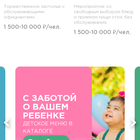
Торжественное застолье с
Мероприятие со
обслуживающими
свободным выбором блюд
официантами.
и приемом пищи стоя, без
обслуживания.
1 500-10 000 ₽/чел.
1 500-10 000 ₽/чел.
С ЗАБОТОЙ
О ВАШЕМ
РЕБЕНКЕ
ДЕТСКОЕ МЕНЮ В
КАТАЛОГЕ