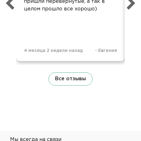
пришли перевернутые, а так в
ко
целом прошло все хорошо)
до
ур
4 месяца 2 недели назад
-
Евгения
4 м
Все отзывы
Мы всегда на связи