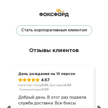
Стать корпоративным клиентом
Отзывы клиентов
День рождения на 15 персон
8 м
4.67
Качество блюд
5.00
Доставка
4.00
Кач
Коммуникация
5.00
Ком
Добрый день. В этот раз подвела
Спа
служба доставки. Все боксы
пон