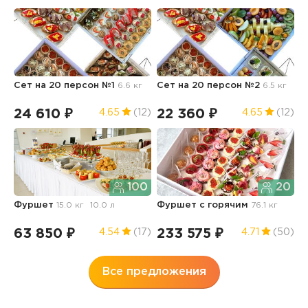
Сет на 20 персон №1
6.6 кг
Сет на 20 персон №2
6.5 кг
Ф
з
24 610 ₽
22 360 ₽
9
4.65
(12)
4.65
(12)
100
20
Фуршет
15.0 кг
10.0 л
Фуршет с горячим
76.1 кг
К
63 850 ₽
233 575 ₽
2
4.54
(17)
4.71
(50)
Все предложения