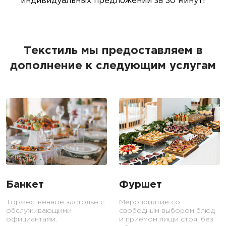
индивидуальных предложений за 30 минут!
Текстиль мы предоставляем в
дополнение к следующим услугам
Банкет
Фуршет
Торжественное застолье с
Мероприятие со
обслуживающими
свободным выбором блюд
официантами.
и приемом пищи стоя, без