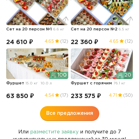
Сет на 20 персон №1
6.6 кг
Сет на 20 персон №2
6.5 кг
Ф
з
24 610 ₽
22 360 ₽
9
4.65
(12)
4.65
(12)
100
20
Фуршет
15.0 кг
10.0 л
Фуршет с горячим
76.1 кг
К
63 850 ₽
233 575 ₽
2
4.54
(17)
4.71
(50)
Все предложения
Или
разместите заявку
и получите до 7