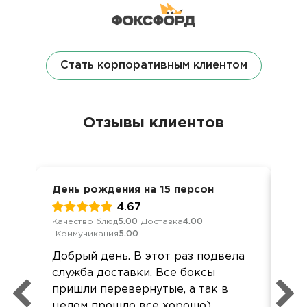
Стать корпоративным клиентом
Отзывы клиентов
День рождения на 15 персон
8 м
4.67
Качество блюд
5.00
Доставка
4.00
Кач
Коммуникация
5.00
Ком
Добрый день. В этот раз подвела
Спа
служба доставки. Все боксы
пон
пришли перевернутые, а так в
ко
целом прошло все хорошо)
до