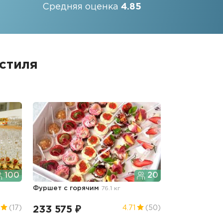
Средняя оценка
4.85
стиля
100
20
Фуршет с горячим
76.1 кг
233 575 ₽
(17)
4.71
(50)