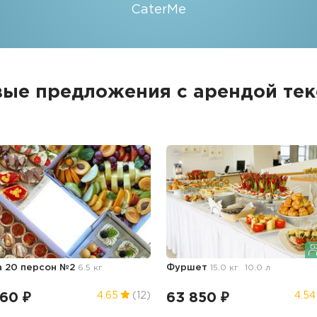
CaterMe
вые предложения с арендой тек
а 20 персон №2
6.5 кг
Фуршет
15.0 кг
10.0 л
360 ₽
63 850 ₽
4.65
(12)
4.54