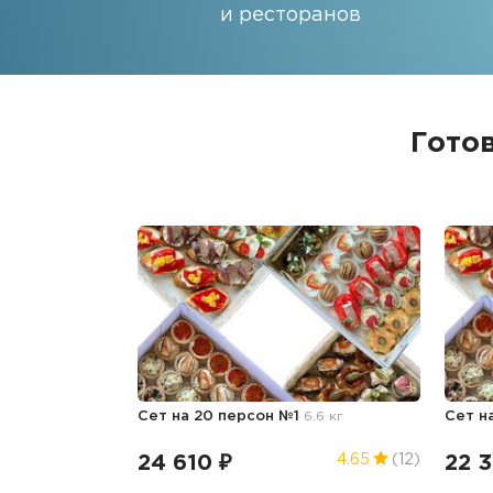
и ресторанов
Гото
Сет на 20 персон №1
6.6 кг
Сет н
24 610 ₽
22 
4.65
(12)