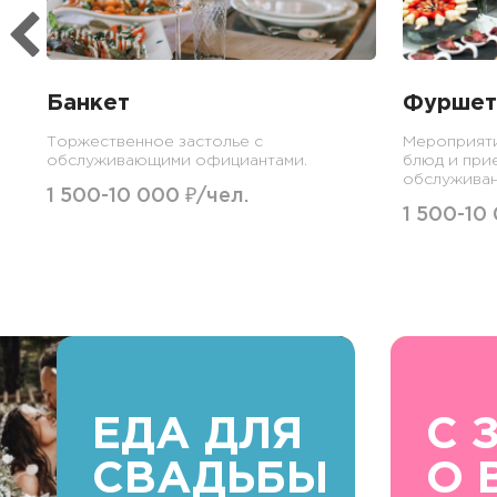
Банкет
Фуршет
Торжественное застолье с
Мероприят
обслуживающими официантами.
блюд и при
обслуживан
1 500-10 000 ₽/чел.
1 500-10
ЕДА ДЛЯ
С 
СВАДЬБЫ
О 