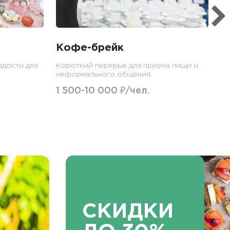
Кофе-брейк
адости для
Короткий перерыв для приема пищи и
неформального общения.
1 500-10 000 ₽/чел.
СКИДКИ