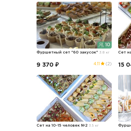
10
Фуршетный сет "60 закусок"
3.8 кг
Сет н
9 370 ₽
15 0
4.11
(2)
Сет на 10-15 человек №2
3.5 кг
Фурш