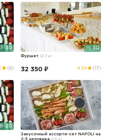
7-30
30
Фуршет
12.7 кг
32 350 ₽
3
(6)
4.54
(17)
8-20
Закусочный ассорти-сет NAPOLI на
2-3 человека
0.6 кг