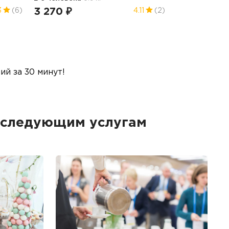
3 270 ₽
3
(6)
4.11
(2)
й за 30 минут!
к следующим услугам
Б
Ме
пр
гр
1