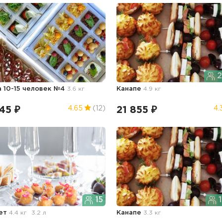
2
а 10-15 человек №4
3.6 кг
Канапе
4.9 кг
45 ₽
21 855 ₽
4.65
(12)
4.
15
1
ет
4.4 кг
3.2 л
Канапе
3.3 кг