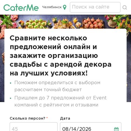
Челябинск
Кейтеринг в Челябинске
Строка
навигации
Сравните несколько
предложений онлайн и
закажите организацию
свадьбы с арендой декора
на лучших условиях!
Поможем определиться с выбором
рассчитаем точный бюджет
Пришлем до 7 предложений от Event
компаний с рейтингом и отзывами
Сколько персон?
Дата
Дата