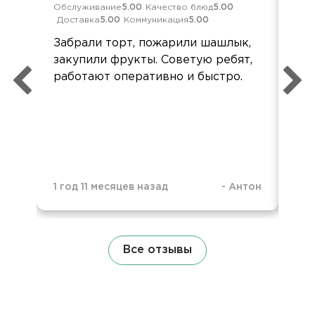
Обслуживание
5.00
Качество блюд
5.00
Кач
Доставка
5.00
Коммуникация
5.00
Ком
Забрали торт, пожарили шашлык,
Еда
закупили фрукты. Советую ребят,
жух
работают оперативно и быстро.
со
1 год 11 месяцев назад
-
Антон
2 г
Все отзывы