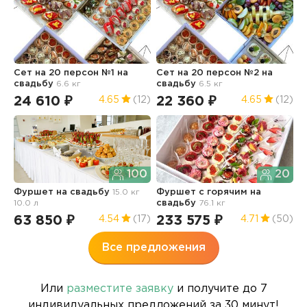
Сет на 20 персон №1
на
Сет на 20 персон №2
на
Ф
свадьбу
6.6 кг
свадьбу
6.5 кг
з
24 610 ₽
22 360 ₽
9
4.65
(12)
4.65
(12)
100
20
Фуршет
на свадьбу
15.0 кг
Фуршет с горячим
на
К
10.0 л
свадьбу
76.1 кг
63 850 ₽
233 575 ₽
2
4.54
(17)
4.71
(50)
Все предложения
Или
разместите заявку
и получите до 7
индивидуальных предложений за 30 минут!