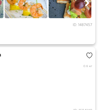
ID: 1487457
а
0.6 кг