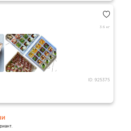
3.6 кг
ID: 925375
ми
риант.