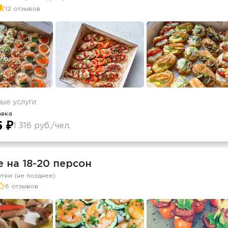
12 отзывов
ые услуги:
авка
5 ₽
1 316 руб./чел.
 на 18-20 персон
утки (не позднее)
6 отзывов