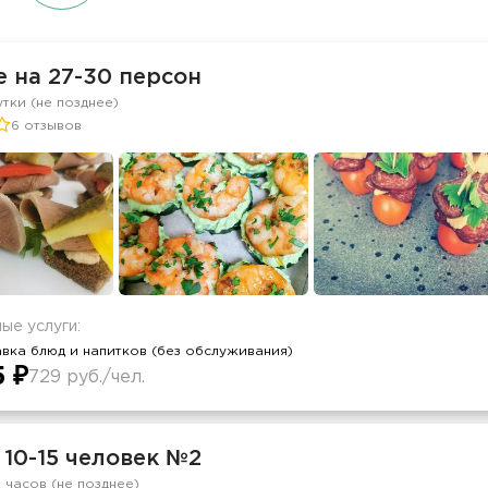
 на 27-30 персон
утки (не позднее)
6 отзывов
ые услуги:
вка блюд и напитков (без обслуживания)
5 ₽
729 руб./чел.
 10-15 человек №2
2 часов (не позднее)