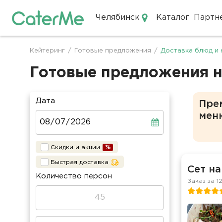
Челябинск
Каталог
Партн
Кейтеринг в Челябинске
Кейтеринг
/
Готовые предложения
/
Доставка блюд и 
Строка
навигации
Готовые предложения н
Дата
Пре
мен
Скидки и акции
Быстрая доставка
Сет на
Количество персон
Заказ за 1