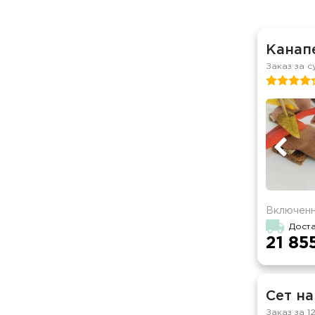
Канапе
Заказ за с
Включенн
Доста
21 85
Сет на
Заказ за 1