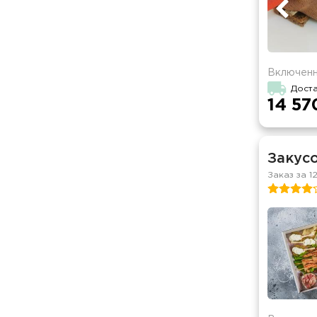
Включенн
Доста
14 57
Закусо
Заказ за 1