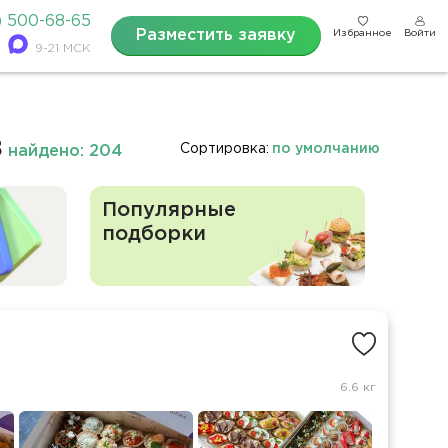
) 500-68-65
Разместить заявку
Избранное
Войти
9-21 МСК
в
Сортировка:
по умолчанию
найдено: 204
Популярные
подборки
6.6 кг