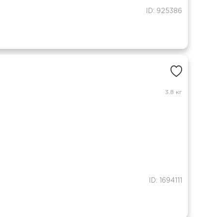
ID: 925386
3.8 кг
ID: 1694111