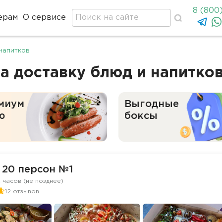
8 (800
ерам
О сервисе
напитков
а доставку блюд и напитко
миум
Выгодные
ю
боксы
 20 персон №1
2 часов (не позднее)
12 отзывов