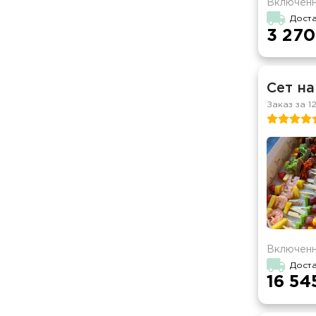
Включенн
Доста
3 270
Сет на
Заказ за 1
Включенн
Дост
16 54