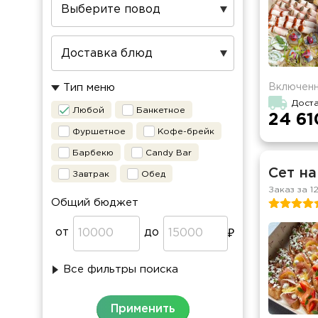
Включенн
Тип меню
Дост
Любой
Банкетное
24 61
Фуршетное
Кофе-брейк
Барбекю
Candy Bar
Сет на
Завтрак
Обед
Заказ за 1
Общий бюджет
от
до
Все фильтры поиска