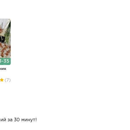
3-35
ник
(7)
й за 30 минут!