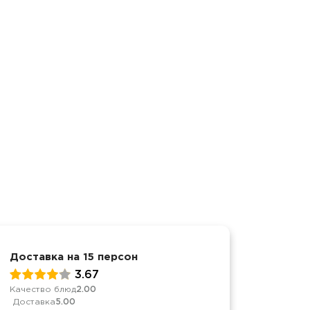
Доставка на 15 персон
День р
3.67
Качество блюд
2.00
Качеств
Доставка
5.00
Достав