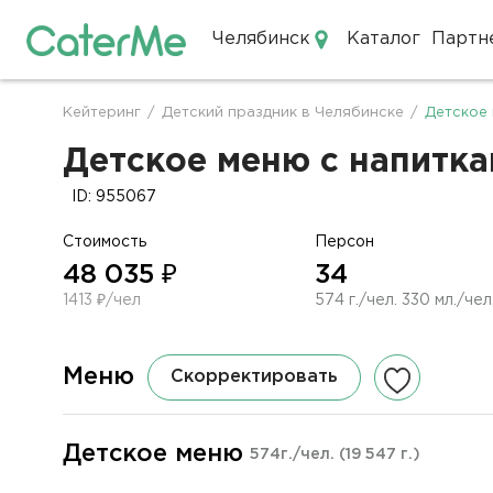
Челябинск
Каталог
Партн
Кейтеринг в Челябинске
Кейтеринг
/
Детский праздник в Челябинске
/
Детское 
Строка
навигации
Детское меню с напиткам
ID: 955067
Стоимость
Персон
48 035 ₽
34
1413 ₽/чел
574 г./чел. 330 мл./чел
Меню
Скорректировать
Детское меню
574г./чел.
(19 547 г.)