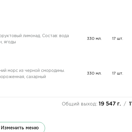
руктовый лимонад. Состав: вода
330 мл.
17 шт.
н, ягоды
ий морс из черной смородины.
330 мл.
17 шт.
мороженная, сахарный
19 547 г.
1
Общий выход:
/
Изменить меню