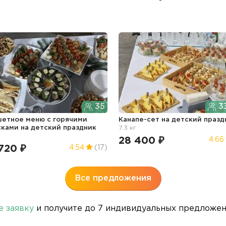
35
3
етное меню с горячими
Канапе-сет
на детский празд
сками
на детский праздник
7.3 кг
28 400 ₽
4.66
720 ₽
4.54
(17)
Все предложения
е заявку
и получите до 7 индивидуальных предложени