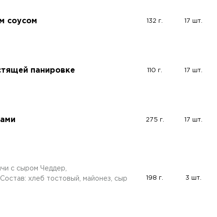
м соусом
132 г.
17 шт.
стящей панировке
110 г.
17 шт.
тами
275 г.
17 шт.
ичи с сыром Чеддер,
198 г.
3 шт.
Состав: хлеб тостовый, майонез, сыр