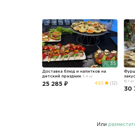
35
Доставка блюд и напитков
на
Фурш
детский праздник
5.4 кг
заку
15.1 кг
25 285 ₽
4.65
(12)
30 
Или
разместит