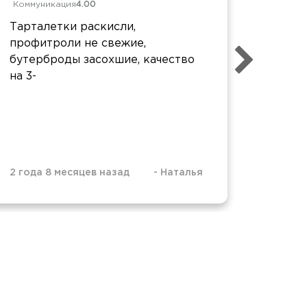
Коммуникация
4.00
Коммун
Тарталетки раскисли,
Без за
профитроли не свежие,
внешне
бутерброды засохшие, качество
дело в
на 3-
2 года 
2 года 8 месяцев назад
-
Наталья