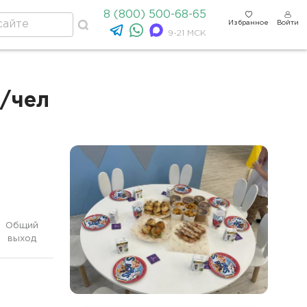
8 (800) 500-68-65
Избранное
Войти
9-21 МСК
б/чел
Общий
выход