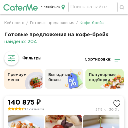
Челябинск
Кейтеринг в Челябинске
Кейтеринг
/
Готовые предложения
/
Кофе-брейк
Строка
навигации
Готовые предложения на кофе-брейк
найдено: 204
Сортировка:
Премиум
Выгодные
Популярные
меню
боксы
подборки
140 875 ₽
17 отзывов
57.8 кг
30.0 л