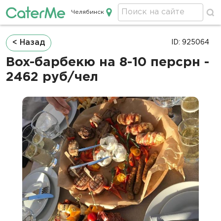
Челябинск
Кейтеринг в Челябинске
Строка
< Назад
ID: 925064
навигации
Box-барбекю на 8-10 персрн -
2462 руб/чел