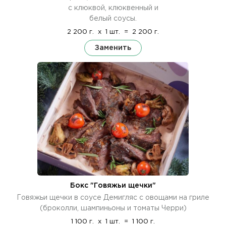
с клюквой, клюквенный и
белый соусы.
2 200 г.
x
1 шт.
=
2 200 г.
Заменить
Бокс "Говяжьи щечки"
Говяжьи щечки в соусе Демигляс с овощами на гриле
(броколли, шампиньоны и томаты Черри)
1 100 г.
x
1 шт.
=
1 100 г.