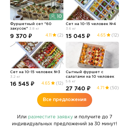
10
Фуршетный сет "60
Сет на 10-15 человек №4
Фур
закусок"
3.8 кг
3.6 кг
сал
9 370 ₽
15 045 ₽
8 
4.11
(2)
4.65
(12)
Сет на 10-15 человек №3
Сытный фуршет с
Сет
3.2 кг
салатами на 10 человек
4.0 
5.6 кг
16 545 ₽
12
4.65
(12)
27 740 ₽
4.71
(50)
Все предложения
Или
разместите заявку
и получите до 7
индивидуальных предложений за 30 минут!