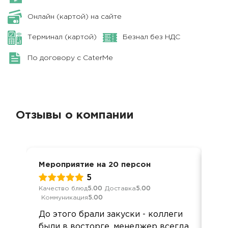
Онлайн (картой) на сайте
Терминал (картой)
Безнал без НДС
По договору с CaterMe
Отзывы о компании
Мероприятие на 20 персон
Дос
5
Качество блюд
5.00
Доставка
5.00
Кач
Коммуникация
5.00
Ком
До этого брали закуски - коллеги
Зак
были в восторге, менеджер всегда
При