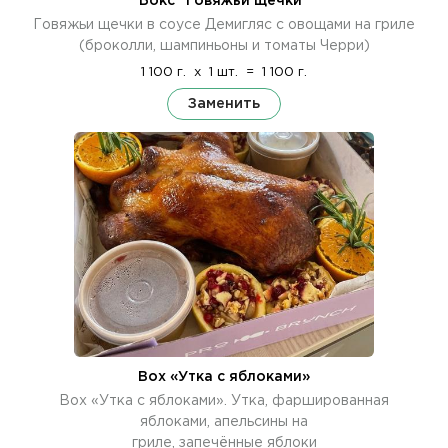
Бокс "Говяжьи щечки"
Говяжьи щечки в соусе Демигляс с овощами на гриле
(броколли, шампиньоны и томаты Черри)
1 100 г.
x
1 шт.
=
1 100 г.
Заменить
Box «Утка с яблоками»
Box «Утка с яблоками». Утка, фаршированная
яблоками, апельсины на
гриле, запечённые яблоки