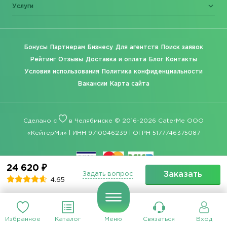
Услуги
Бонусы
Партнерам
Бизнесу
Для агентств
Поиск заявок
Рейтинг
Отзывы
Доставка и оплата
Блог
Контакты
Условия использования
Политика конфиденциальности
Вакансии
Карта сайта
Сделано с
в Челябинске © 2016-2026 CaterMe ООО
«КейтерМи» | ИНН 9710046239 | ОГРН 5177746375087
24 620 ₽
Заказать
Задать вопрос
4.65
Избранное
Каталог
Меню
Связаться
Вход