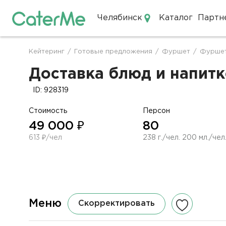
Челябинск
Каталог
Партн
Кейтеринг в Челябинске
Кейтеринг
/
Готовые предложения
/
Фуршет
/
Фуршет
Строка
навигации
Доставка блюд и напитко
ID: 928319
Стоимость
Персон
49 000 ₽
80
613 ₽/чел
238 г./чел. 200 мл./чел
Меню
Скорректировать