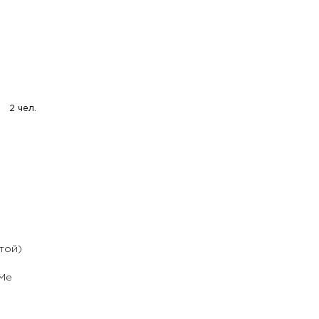
2 чел.
той)
rMe