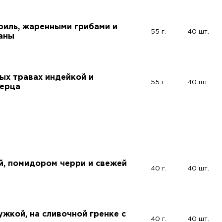
риль, жаренными грибами и
55 г.
40 шт.
аны
ных травах индейкой и
55 г.
40 шт.
перца
й, помидором черри и свежей
40 г.
40 шт.
ужкой, на сливочной гренке с
40 г.
40 шт.