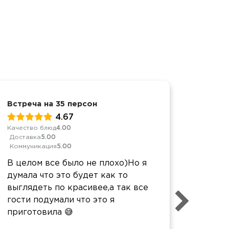
Встреча на 35 персон
День р
4.67
Качество блюд
4.00
Качеств
Доставка
5.00
Достав
Коммуникация
5.00
Коммун
В целом все было не плохо)Но я
Воврем
думала что это будет как то
шашлы
выглядеть по красивее,а так все
перес
гости подумали что это я
приготовила 😅