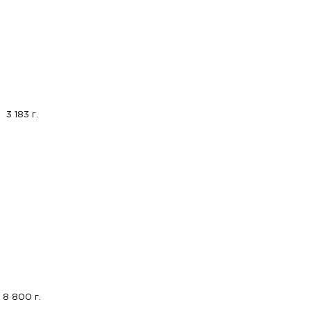
3 183 г.
8 800 г.