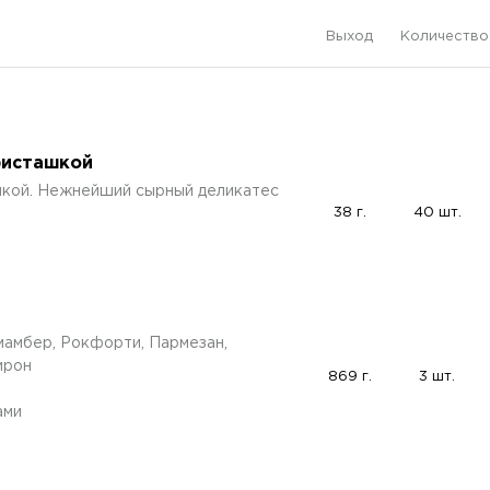
Выход
Количество
фисташкой
кой. Нежнейший сырный деликатес
38 г.
40 шт.
мамбер, Рокфорти, Пармезан,
ирон
869 г.
3 шт.
ами