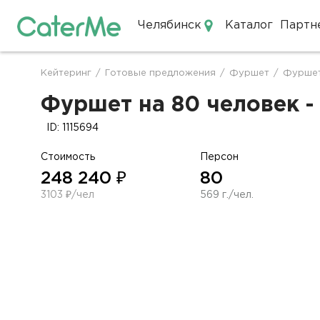
Челябинск
Каталог
Партн
Кейтеринг в Челябинске
Кейтеринг
/
Готовые предложения
/
Фуршет
/
Фуршет
Строка
навигации
Фуршет на 80 человек -
ID: 1115694
Стоимость
Персон
248 240 ₽
80
3103 ₽/чел
569 г./чел.