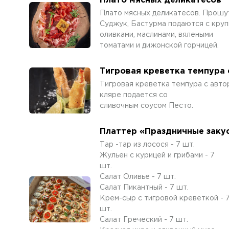
Плато мясных деликатесов
Плато мясных деликатесов. Прошут
Суджук, Бастурма подаются с кру
оливками, маслинами, вялеными
томатами и дижонской горчицей.
Тигровая креветка темпура 
Тигровая креветка темпура с авто
кляре подается со
сливочным соусом Песто.
Платтер «Праздничные заку
Тар -тар из лосося - 7 шт.
Жульен с курицей и грибами - 7
шт.
Салат Оливье - 7 шт.
Салат Пикантный - 7 шт.
Крем-сыр с тигровой креветкой - 
шт.
Салат Греческий - 7 шт.