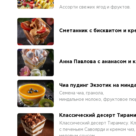
Ассорти свежих ягод и фруктов.
Сметанник с бисквитом и кр
Анна Павлова с ананасом и 
Чиа пудинг Экзотик на минд
Семена чиа, гранола,
миндальное молоко, фруктовое пю
Классический десерт Тирам
Классический десерт Тирамису. К
с печеньем Савоярди и кремом чиз,