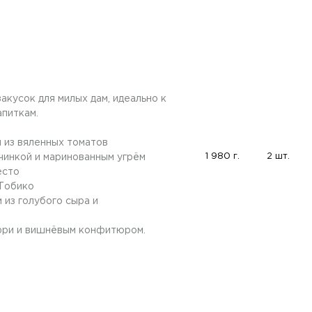
акусок для милых дам, идеально к
питкам.
м из вяленных томатов
1 980 г.
2 шт.
ачинкой и маринованным угрём
есто
 Тобико
 из голубого сыра и
 фри и вишнёвым конфитюром.