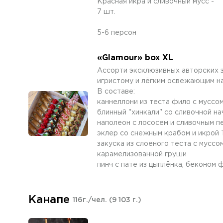
Красная икра и сливочный мусс -
7 шт.
5-6 персон
«Glamour» box XL
Ассорти эксклюзивных авторских з
игристому и лёгким освежающим на
В составе:
каннеллони из теста фило с муссо
блинный "хинкали" со сливочной н
наполеон с лососем и сливочным п
эклер со снежным крабом и икрой
закуска из слоеного теста с муссом
карамелизованной груши
пинч с пате из цыплёнка, беконом
Канапе
116г./чел.
(9 103 г.)