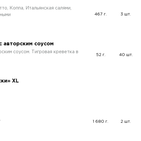
то, Коппа, Итальянская салями,
467 г.
3 шт.
пными
с авторским соусом
рским соусом. Тигровая креветка в
52 г.
40 шт.
ски» XL
1 680 г.
2 шт.
7