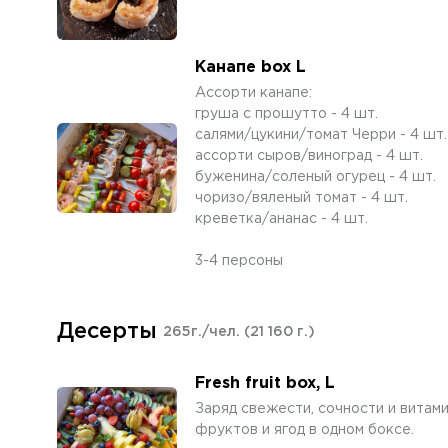
Канапе box L
Ассорти канапе:
груша с прошутто - 4 шт.
салями/цукини/томат Черри - 4 шт.
ассорти сыров/виноград - 4 шт.
буженина/соленый огурец - 4 шт.
чоризо/вяленый томат - 4 шт.
креветка/ананас - 4 шт.
3-4 персоны
Десерты
265г./чел.
(21 160 г.)
Fresh fruit box, L
Заряд свежести, сочности и витами
фруктов и ягод в одном боксе.