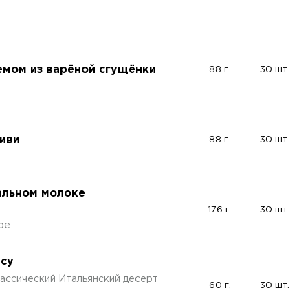
емом из варёной сгущёнки
88 г.
30 шт.
киви
88 г.
30 шт.
альном молоке
176 г.
30 шт.
ре
ису
лассический Итальянский десерт
60 г.
30 шт.