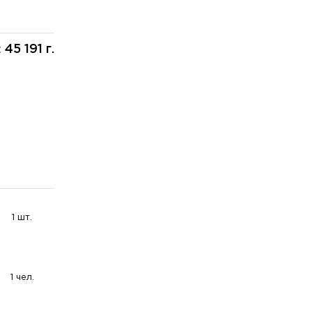
45 191 г.
:
1 шт.
1 чел.